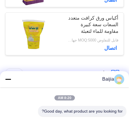
اتصال
أكياس ورق كرافت متعدد
السعات سعة كبيرة
مقاومة للماء لتعبئة
مسحوق الحليب
قابل للتفاوض MOQ:5000 جهاز كمبيوتر
اتصال
فئات شعبية
جميع
Baijia
أكياس ورق كرافت
لصق أكياس الورق
8:20 AM
متعددة الحوائط
متعدد الجدران صمام
Good day, what product are you looking for?
مخيط أكياس الورق
أكياس تغليف ورق
متعدد الجدران فتح