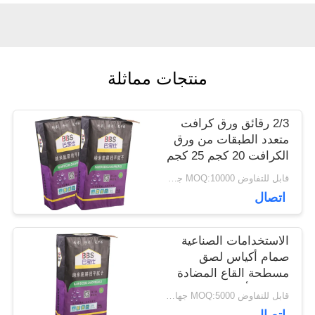
أخبار
منتجات مماثلة
حالات
2/3 رقائق ورق كرافت
خريطة
متعدد الطبقات من ورق
الكرافت 20 كجم 25 كجم
الموقع
تغليف بلاط لاصق
قابل للتفاوض MOQ:10000 جهاز كمبيوتر
اتصال
PRIVACY
الاستخدامات الصناعية
POLICY
صمام أكياس لصق
مسطحة القاع المضادة
للانزلاق أو معالجة
قابل للتفاوض MOQ:5000 جهاز كمبيوتر
السطح العادي