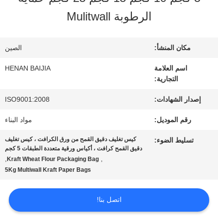
عنا
الرطوبة Mulitwall
جولة
مكان المنشأ:
الصين
في
اسم العلامة
HENAN BAIJIA
التجارية:
المعمل
إصدار الشهادات:
ISO9001:2008
رقم الموديل:
مواد البناء
مراقبة
كيس تغليف دقيق القمح من ورق الكرافت ، كيس تغليف
تسليط الضوء:
الجودة
دقيق القمح كرافت ، أكياس ورقية متعددة الطبقات 5 كجم
,
,
Kraft Wheat Flour Packaging Bag
5Kg Multiwall Kraft Paper Bags
اتصل
اتصل بنا!
بنا