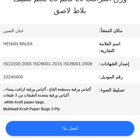
عنا
بلاط لاصق
جولة
مكان المنشأ:
خنان الصين
في
اسم العلامة
HENAN BAIJIA
التجارية:
المعمل
إصدار الشهادات:
ISO2200:2005 ISO9001-2015 ISO9001:2008
رقم الموديل:
10240406
مراقبة
أكياس ورقية مسطحة القاع ، أكياس ورقية كرافت بيضاء ،
تسليط الضوء:
الجودة
أكياس ورقية متعددة الطبقات من 3 طبقات
,
,
white kraft paper bags
Multiwall Kraft Paper Bags 3 Ply
اتصل
اتصل بنا!
بنا