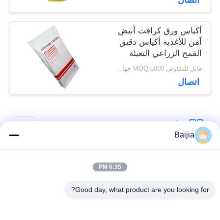
اتصال
أكياس ورق كرافت أبيض
آمن للأغذية أكياس دقيق
القمح الزراعي التعبئة
والتغليف صمام الورق
قابل للتفاوض MOQ:5000 جهاز كمبيوتر
اتصال
فئات شعبية
جميع
Baijia
أكياس ورق كرافت
لصق أكياس الورق
6:35 PM
متعددة الحوائط
متعدد الجدران صمام
Good day, what product are you looking for?
مخيط أكياس الورق
أكياس تغليف ورق
متعدد الجدران فتح