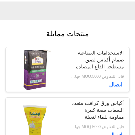
أخبار
منتجات مماثلة
حالات
الاستخدامات الصناعية
خريطة
صمام أكياس لصق
مسطحة القاع المضادة
الموقع
للانزلاق أو معالجة
قابل للتفاوض MOQ:5000 جهاز كمبيوتر
السطح العادي
اتصال
PRIVACY
أكياس ورق كرافت متعدد
POLICY
السعات سعة كبيرة
مقاومة للماء لتعبئة
مسحوق الحليب
قابل للتفاوض MOQ:5000 جهاز كمبيوتر