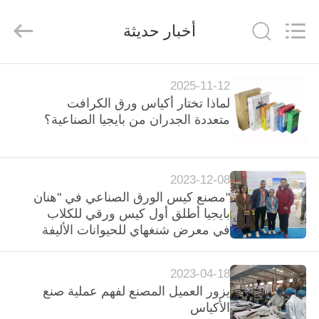
Baijia
New
Energy-
أخبار حديثة
saving
Materials
Co.,
Ltd..
All
مسكن
Rights
2025-11-12
Reserved.
لماذا تختار أكياس ورق الكرافت
منتجات
متعددة الجدران من بايجيا الصناعية؟
عرض
2023-12-08
الواقع
"مصنع كيس الورق الصناعي في "هنان
الافتراضي
بايجيا أطلق أول كيس ورقي للكلاب
في معرض شنغهاي للحيوانات الأليفة
معلومات
2023-04-18
عنا
يزور العميل المصنع لفهم عملية صنع
الأكياس