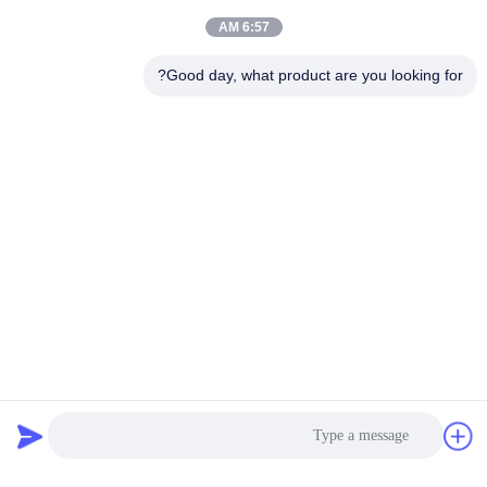
خريطة
6:57 AM
No more things
الموقع
Good day, what product are you looking for?
فئات شعبية
جميع
PRIVACY
POLICY
أكياس ورق كرافت
لصق أكياس الورق
متعددة الحوائط
متعدد الجدران صمام
مخيط أكياس الورق
أكياس تغليف ورق
متعدد الجدران فتح
الكرافت
الفم
أكياس ورق العشب
أكياس ورق صمام
أكياس ورقية محكمة
أكياس ورق القاع