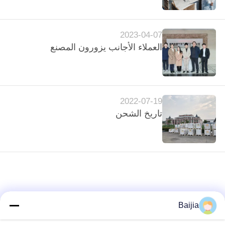
جولة
في
2023-04-07
المعمل
العملاء الأجانب يزورون المصنع
مراقبة
الجودة
2022-07-19
تاريخ الشحن
اتصل
بنا
أخبار
حالات
Baijia