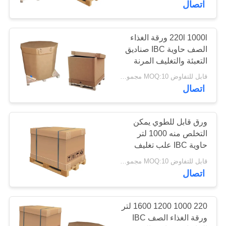
اتصال
101
220l 1000l ورقة الغذاء
أكياس ورقية صناعية
الصف حاوية IBC صناديق
التعبئة والتغليف المرنة
للمياه السائبة
قابل للتفاوض MOQ:10 مجموعات
اتصال
ورق قابل للطوي يمكن
18
التخلص منه 1000 لتر
حاويات ورق اي بي
حاوية IBC علب تغليف
طعام مرنة
قابل للتفاوض MOQ:10 مجموعات
سي
اتصال
220 1000 1200 1600 لتر
ورقة الغذاء الصف IBC