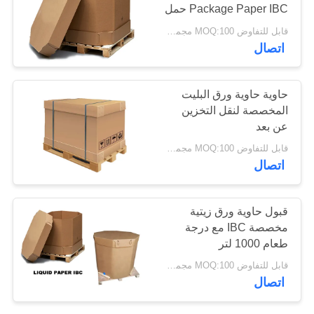
Package Paper IBC حمل
خريطة
مع حقيبة الخط
قابل للتفاوض MOQ:100 مجموعة
الموقع
113
اتصال
PRIVACY
أكياس ورق العشب
حاوية حاوية ورق البليت
POLICY
المخصصة لنقل التخزين
عن بعد
قابل للتفاوض MOQ:100 مجموعة
اتصال
139
قبول حاوية ورق زيتية
مخصصة IBC مع درجة
أكياس ورق صمام
طعام 1000 لتر
قابل للتفاوض MOQ:100 مجموعة
اتصال