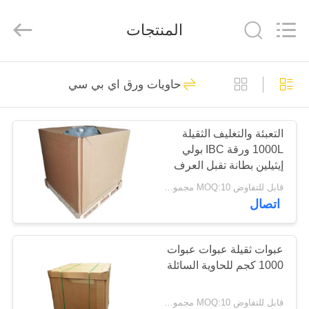
Baijia
New
Energy-
المنتجات
saving
Materials
Co.,
Ltd..
All
مسكن
272
Rights
Reserved.
حاويات ورق اي بي سي
أكياس ورق كرافت
منتجات
متعددة الحوائط
التعبئة والتغليف الثقيلة
1000L ورقة IBC بولي
عرض
إيثيلين بطانة تقبل العرف
الواقع
قابل للتفاوض MOQ:10 مجموعات
اتصال
الافتراضي
187
لصق أكياس الورق
معلومات
عبوات ثقيلة عبوات عبوات
1000 كجم للحاوية السائلة
عنا
متعدد الجدران صمام
قابل للتفاوض MOQ:10 مجموعات