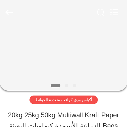
Henan
Baijia
New
Energy-
saving
Materials
مسكن
Co.,
Ltd..
All
Rights
منتجات
Reserved.
عرض
الواقع
الافتراضي
أكياس ورق كرافت متعددة الحوائط
20kg 25kg 50kg Multiwall Kraft Paper
معلومات
Bags الزراعة الأسمدة كيماويات التعبئة