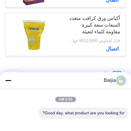
اتصال
أكياس ورق كرافت متعدد
السعات سعة كبيرة
مقاومة للماء لتعبئة
مسحوق الحليب
قابل للتفاوض MOQ:5000 جهاز كمبيوتر
اتصال
فئات شعبية
جميع
Baijia
أكياس ورق كرافت
لصق أكياس الورق
5:05 AM
متعددة الحوائط
متعدد الجدران صمام
Good day, what product are you looking for?
مخيط أكياس الورق
أكياس تغليف ورق
متعدد الجدران فتح