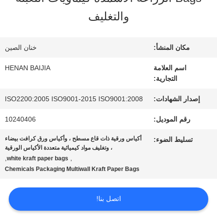
عنا
والتغليف
جولة
مكان المنشأ:
خنان الصين
في
اسم العلامة
HENAN BAIJIA
التجارية:
المعمل
إصدار الشهادات:
ISO2200:2005 ISO9001-2015 ISO9001:2008
رقم الموديل:
10240406
مراقبة
أكياس ورقية ذات قاع مسطح ، وأكياس ورق كرافت بيضاء
تسليط الضوء:
الجودة
، وتغليف مواد كيميائية متعددة الأكياس الورقية
,
,
white kraft paper bags
Chemicals Packaging Multiwall Kraft Paper Bags
اتصل
اتصل بنا!
بنا