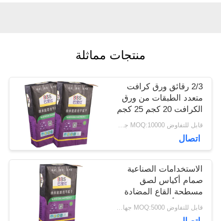
أخبار
منتجات مماثلة
حالات
2/3 رقائق ورق كرافت
خريطة
متعدد الطبقات من ورق
الكرافت 20 كجم 25 كجم
الموقع
تغليف بلاط لاصق
قابل للتفاوض MOQ:10000 جهاز كمبيوتر
اتصال
PRIVACY
الاستخدامات الصناعية
POLICY
صمام أكياس لصق
مسطحة القاع المضادة
للانزلاق أو معالجة
قابل للتفاوض MOQ:5000 جهاز كمبيوتر
السطح العادي