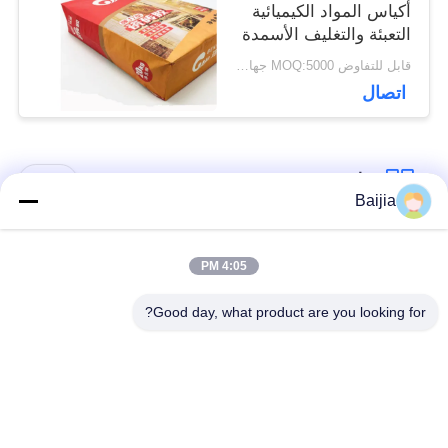
أكياس المواد الكيميائية
التعبئة والتغليف الأسمدة
الزراعية
قابل للتفاوض MOQ:5000 جهاز كمبيوتر
اتصال
فئات شعبية
جميع
Baijia
أكياس ورق كرافت
لصق أكياس الورق
4:05 PM
متعددة الحوائط
متعدد الجدران صمام
Good day, what product are you looking for?
مخيط أكياس الورق
أكياس تغليف ورق
متعدد الجدران فتح
الكرافت
الفم
أكياس ورق العشب
أكياس ورق صمام