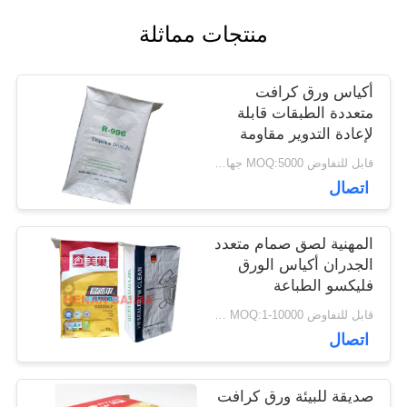
منتجات مماثلة
أخبار
أكياس ورق كرافت
حالات
متعددة الطبقات قابلة
لإعادة التدوير مقاومة
للرطوبة مع صمام منشور
قابل للتفاوض MOQ:5000 جهاز كمبيوتر
قابل للتخصيص
خريطة
اتصال
الموقع
المهنية لصق صمام متعدد
الجدران أكياس الورق
فليكسو الطباعة
PRIVACY
بالموجات فوق الصوتية
قابل للتفاوض MOQ:1-10000 جهاز كمبيوتر
الختم
POLICY
اتصال
صديقة للبيئة ورق كرافت