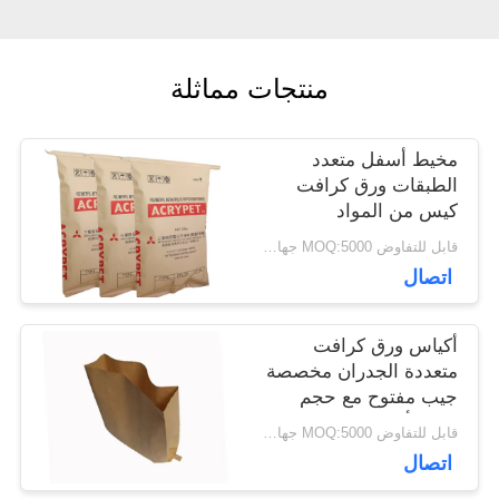
أخبار
منتجات مماثلة
حالات
مخيط أسفل متعدد
الطبقات ورق كرافت
كيس من المواد
خريطة
الكيميائية 25 كجم راتنج
قابل للتفاوض MOQ:5000 جهاز كمبيوتر
بولي كلوريد الفينيل
الموقع
اتصال
التعبئة والتغليف
أكياس ورق كرافت
PRIVACY
متعددة الجدران مخصصة
جيب مفتوح مع حجم
POLICY
خاص أسفل الحافة
قابل للتفاوض MOQ:5000 جهاز كمبيوتر
اتصال