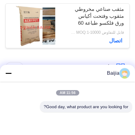
مثقب صناعي مخروطي
مثقوب وفتحت أكياس
ورق فلكسو طباعة 60
جم ​​- 120 جم / م 2
قابل للتفاوض MOQ:1-10000 جهاز كمبيوتر
اتصال
فئات شعبية
جميع
Baijia
أكياس ورق كرافت
لصق أكياس الورق
11:56 AM
متعددة الحوائط
متعدد الجدران صمام
Good day, what product are you looking for?
مخيط أكياس الورق
أكياس تغليف ورق
متعدد الجدران فتح
الكرافت
الفم