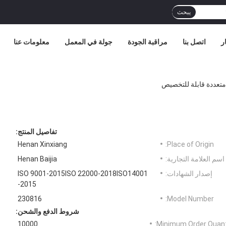
يبحث
ر
اتصل بنا
مراقبة الجودة
جولة في المعمل
معلومات عنا
تعددة قابلة للتخصيص
تفاصيل المنتج:
Henan Xinxiang
Place of Origin:
اسم العلامة التجارية:
Henan Baijia
إصدار الشهادات:
ISO 9001-2015ISO 22000-2018ISO14001
-2015
230816
Model Number:
شروط الدفع والشحن:
10000
Minimum Order Quanti