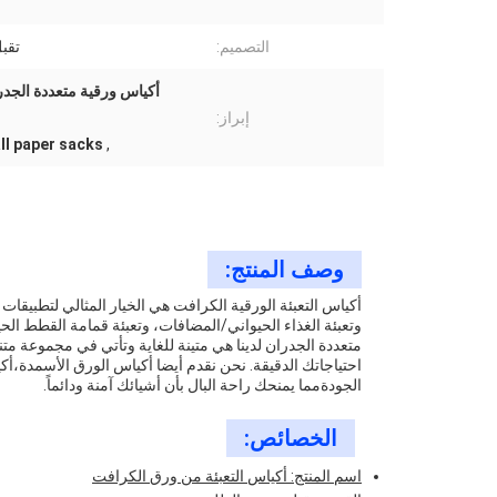
التصميم:
تقب
أكياس ورقية متعددة الجدر
إبراز:
ll paper sacks
,
وصف المنتج:
أكياس التعبئة الورقية الكرافت هي الخيار المثالي لتطبيقات م
وتعبئة الغذاء الحيواني/المضافات، وتعبئة قمامة القطط الحيوا
متعددة الجدران لدينا هي متينة للغاية وتأتي في مجموعة م
احتياجاتك الدقيقة. نحن نقدم أيضا أكياس الورق الأسمدة،أ
الجودةمما يمنحك راحة البال بأن أشيائك آمنة ودائماً.
الخصائص:
اسم المنتج: أكياس التعبئة من ورق الكرافت