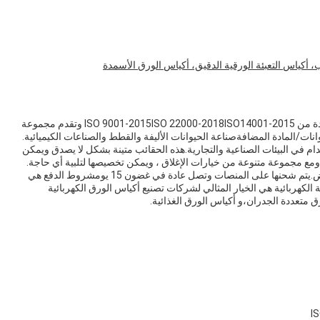
 أكياس التعبئة الورقية الدقيق، أكياس الورق الأسمدة
يتم تصنيع أكياس حزم الورق الكرافت من قبل شركة معتمدة من ISO 9001-2015ISO 22000-2018ISO14001-2015 وتقدم مجموعة
نات/المادة المضافةصناعة الحيوانات الأليفة والقطط والصناعات الكيميائية.
خدام في البيئات الصناعية والتجارية.هذه الحقائب متينة بشكل لا يصدق ويمكن
، ومع مجموعة متنوعة من خيارات الإغلاق ، ويمكن تخصيصها لتلبية أي حاجة.
الحد الأدنى للكميات هو 10،000 قطعة والسعر قابل للتفاوض.يتم شحنها على المنصات وتصل عادة في غضون 15 يومشروط الدفع هي
ان Baijia كيس التعبئة الورقية الكهربائية هي الخيار المثالي لشركات تصنيع أكياس الورق الكهربائية
ق متعددة الجدران،و أكياس الورق الغذائية.