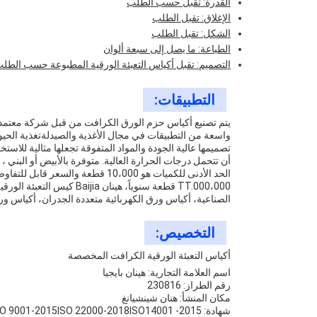
القدرة: تقبل حسب الطلب
الإغلاق: تقبل الطلب
الشكل: تقبل الطلب
الطباعة: ما يصل إلى سبعة ألوان
التصميم: تقبل أكياس التعبئة الورقية المطبوعة حسب الطلب،
التطبيقات:
واسعة من التطبيقات في مجال الأغذية والصيدلةتغذية الحيوا
تصميمها عالية الجودة والمواد المتفوقة تجعلها مثالية للاست
أن تتحمل درجات الحرارة العالية. متوفرة بالأبيض أو البني 
TT.000،000 قطعة سنوياً، هين
الصناعية، أكياس ورق الكهربائية متعددة الجدران، أكياس ور
التخصيص:
أكياس التعبئة الورقية الكرافت المخصصة
اسم العلامة التجارية: هينان بايجيا
رقم الطراز: 230816
مكان المنشأ: هنان شينشيانغ
شهادة: ISO 9001-2015ISO 22000-2018ISO14001 -2015