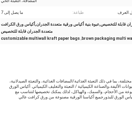
المضافة، التعبئة الحي
ل العرف
طباعة:
ما يصل إلى 7
ان قابلة للتخصيص,عبوة بنية أكياس ورقية متعددة الجدران,أكياس ورق الكرافت
متعددة الجدران قابلة للتخصيص
customizable multiwall kraft paper bags
,
brown packaging multi wa
ختلفة، بما في ذلك التعبئة الغذائية/المضافات الغذائية، والتعبئة الصيدلانية،
نات الأليفة،والصناعة الكيميائية / التعبئة والتغليف الكيميائي. أكياس الورق
تنوعة من الأحجام، والسمك، والهياكل، لذلك يمكنك تخصيصها لتتناسب مع
كياس الورق للبذورجميع أكياسنا الورقية مصنوعة من ورق كرافت عالي