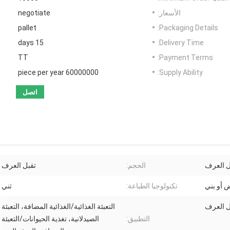
الأسعار:
negotiate
pallet
Packaging Details:
15 days
Delivery Time:
TT
Payment Terms:
60000000 piece per year
Supply Ability:
اتصل
ل العرف
الحجم:
تقبل العرف
ض أو بني
تكنولوجيا الطباعة:
ثني
ل العرف
التعبئة الغذائية/الغذائية المضافة، التعبئة
التطبيق:
الصيدلانية، تغذية الحيوانات/التعبئة