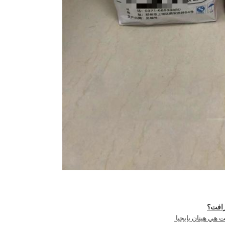
كرافت؟
 هي هينان بايجيا.