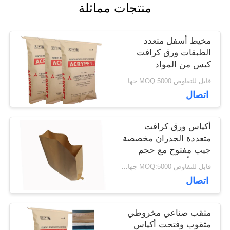
منتجات مماثلة
أخبار
مخيط أسفل متعدد
الطبقات ورق كرافت
حالات
كيس من المواد
الكيميائية 25 كجم راتنج
قابل للتفاوض MOQ:5000 جهاز كمبيوتر
بولي كلوريد الفينيل
اتصال
التعبئة والتغليف
خريطة
الموقع
أكياس ورق كرافت
متعددة الجدران مخصصة
جيب مفتوح مع حجم
خاص أسفل الحافة
PRIVACY
قابل للتفاوض MOQ:5000 جهاز كمبيوتر
اتصال
POLICY
مثقب صناعي مخروطي
مثقوب وفتحت أكياس