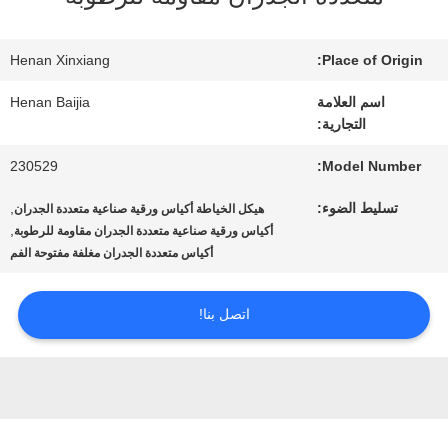
عنا
Henan Xinxiang
Place of Origin:
جولة
اسم العلامة
Henan Baijia
التجارية:
في
230529
Model Number:
المعمل
تسليط الضوء:
,
هيكل الخياطة أكياس ورقية صناعية متعددة الجدران
,
أكياس ورقية صناعية متعددة الجدران مقاومة للرطوبة
أكياس متعددة الجدران مغلفة مفتوحة الفم
مراقبة
الجودة
اتصل بنا!
اتصل
بنا