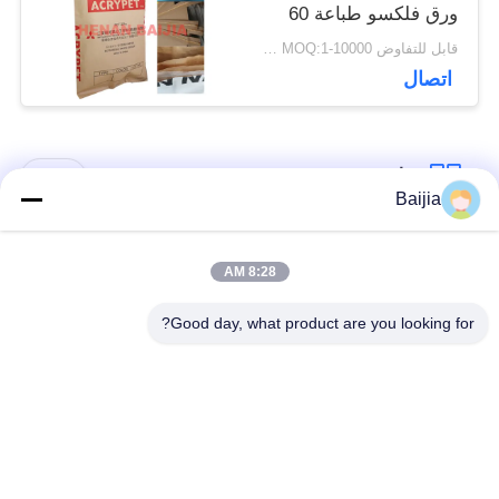
ورق فلكسو طباعة 60
جم ​​- 120 جم / م 2
قابل للتفاوض MOQ:1-10000 جهاز كمبيوتر
اتصال
فئات شعبية
جميع
Baijia
أكياس ورق كرافت
لصق أكياس الورق
8:28 AM
متعددة الحوائط
متعدد الجدران صمام
Good day, what product are you looking for?
مخيط أكياس الورق
أكياس تغليف ورق
متعدد الجدران فتح
الكرافت
الفم
أكياس ورق العشب
أكياس ورق صمام