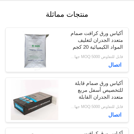
منتجات مماثلة
أخبار
أكياس ورق كرافت صمام
حالات
متعدد الجدران لتغليف
المواد الكيميائية 20 كجم
25 كجم 50 كجم
قابل للتفاوض MOQ:5000 جهاز كمبيوتر
خريطة
اتصال
الموقع
أكياس ورق صمام قابلة
للتخصيص أسفل مربع
PRIVACY
متعدد الجدران القابلة
لإعادة التدوير عمر طويل
قابل للتفاوض MOQ:5000 جهاز كمبيوتر
POLICY
اتصال
أكياس ورق كرافت