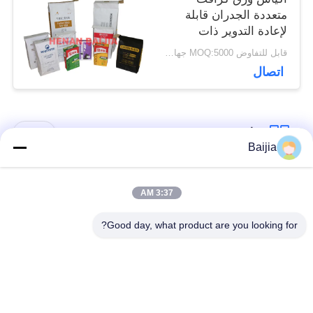
متعددة الجدران قابلة
لإعادة التدوير ذات
صندوق مربع مع صمام
قابل للتفاوض MOQ:5000 جهاز كمبيوتر
قابل للتخصيص
اتصال
فئات شعبية
جميع
Baijia
أكياس ورق كرافت
لصق أكياس الورق
3:37 AM
متعددة الحوائط
متعدد الجدران صمام
Good day, what product are you looking for?
مخيط أكياس الورق
أكياس تغليف ورق
متعدد الجدران فتح
الكرافت
الفم