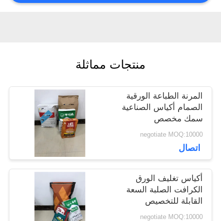
أخبار
حالات
منتجات مماثلة
المرنة الطباعة الورقية
خريطة
الصمام أكياس الصناعية
سمك مخصص
الموقع
negotiate MOQ:10000
اتصال
PRIVACY
أكياس تغليف الورق
POLICY
الكرافت الصلبة السعة
القابلة للتخصيص
والسمك
negotiate MOQ:10000