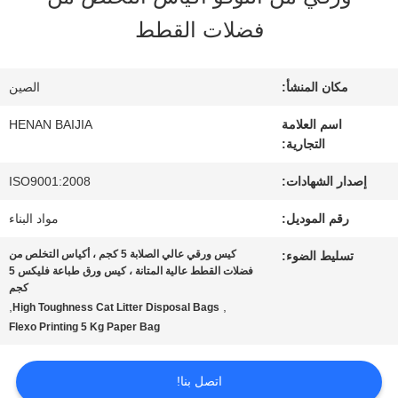
عنا
فضلات القطط
جولة
مكان المنشأ:
الصين
في
اسم العلامة
HENAN BAIJIA
التجارية:
المعمل
إصدار الشهادات:
ISO9001:2008
رقم الموديل:
مواد البناء
مراقبة
كيس ورقي عالي الصلابة 5 كجم ، أكياس التخلص من
تسليط الضوء:
الجودة
فضلات القطط عالية المتانة ، كيس ورق طباعة فليكس 5
كجم
,
,
High Toughness Cat Litter Disposal Bags
Flexo Printing 5 Kg Paper Bag
اتصل
بنا
اتصل بنا!