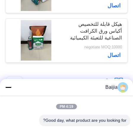
اتصال
هيكل قابلة للتخصيص
أكياس ورق الكرافت
الصناعية للتعبئة الكيميائية
negotiate MOQ:10000
اتصال
فئات شعبية
جميع
Baijia
أكياس ورق كرافت
لصق أكياس الورق
4:19 PM
متعددة الحوائط
متعدد الجدران صمام
Good day, what product are you looking for?
مخيط أكياس الورق
أكياس تغليف ورق