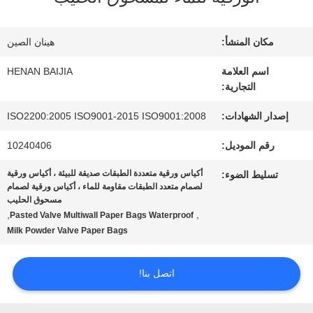
عنا
مكان المنشأ:
هينان الصين
جولة
اسم العلامة
HENAN BAIJIA
التجارية:
في
إصدار الشهادات:
ISO2200:2005 ISO9001-2015 ISO9001:2008
المعمل
رقم الموديل:
10240406
أكياس ورقية متعددة الطبقات صديقة للبيئة ، أكياس ورقية
تسليط الضوء:
مراقبة
لصمام متعدد الطبقات مقاومة للماء ، أكياس ورقية لصمام
مسحوق الحليب
الجودة
,
,
Pasted Valve Multiwall Paper Bags Waterproof
Milk Powder Valve Paper Bags
اتصل
اتصل بنا!
بنا