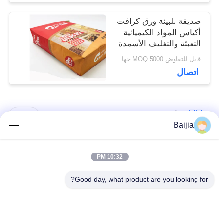
صديقة للبيئة ورق كرافت
أكياس المواد الكيميائية
التعبئة والتغليف الأسمدة
الزراعية
قابل للتفاوض MOQ:5000 جهاز كمبيوتر
اتصال
فئات شعبية
جميع
Baijia
أكياس ورق كرافت
لصق أكياس الورق
10:32 PM
متعددة الحوائط
متعدد الجدران صمام
Good day, what product are you looking for?
مخيط أكياس الورق
أكياس تغليف ورق
متعدد الجدران فتح
الكرافت
الفم