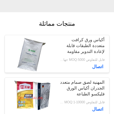
أخبار
منتجات مماثلة
حالات
أكياس ورق كرافت
متعددة الطبقات قابلة
خريطة
لإعادة التدوير مقاومة
للرطوبة مع صمام منشور
قابل للتفاوض MOQ:5000 جهاز كمبيوتر
الموقع
قابل للتخصيص
اتصال
PRIVACY
المهنية لصق صمام متعدد
الجدران أكياس الورق
POLICY
فليكسو الطباعة
بالموجات فوق الصوتية
قابل للتفاوض MOQ:1-10000 جهاز كمبيوتر
الختم
اتصال