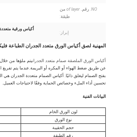
NO.
رقم.
of layer
من
طبقة
:
أكياس ورقية متعدد
إبراز:
المهنية لصق أكياس الورق متعدد الجدران الطباعة فلي
أكياس الورق الملصقة صمام متعدد الجدران
يتم ملؤها من خلال
عن طريق ضغط الهواء أو المكره أو البريمة.عندما يتم تفريغ 
بفتح الصمام ليغلق ذاتيًا.
أكياس الصمام متعددة الجدران هي الح
تحسين أداء الملء وخصائص الحماية وفقًا لاحتياجات العميل.
البيانات الفنية
لون الورق الخام
نوع الورق
حجم الحقيبة
رقم الطبقة