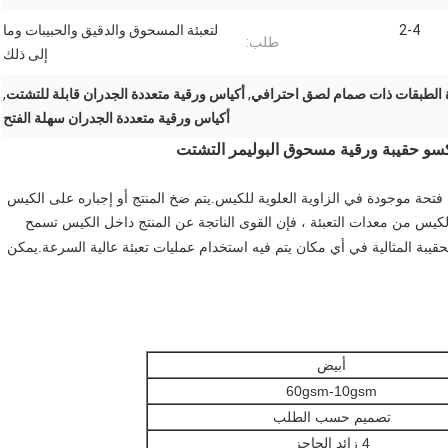
2-4
لتعبئة المسحوق والدقيق والحبيبات وما
طلب:
إلى ذلك
ة الطبقات ذات صمام لصق احترافي
,
أكياس ورقية متعددة الجدران قابلة للتشتت
,
أكياس ورقية متعددة الجدران سهلة الفتح
كسو حقيبة ورقية مسحوق البوليمر التشتت
 فتحة موجودة في الزاوية العلوية للكيس.يتم ضخ المنتج أو إجباره على الكيس
الكيس من معدات التعبئة ، فإن القوى الناتجة عن المنتج داخل الكيس تسمح
قيبة المثالية في أي مكان يتم فيه استخدام عمليات تعبئة عالية السرعة.يمكن
أبيض
60gsm-10gsm
تصميم حسب الطلب
4 زائد الحاجز