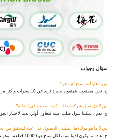
سؤال وجواب
س 1.هل أنت منتج أم تاجر؟
ج: نحن مصنعون يتمتعون بخبرة تزيد عن 10 سنوات وأكثر من 400 عامل.
س 2.هل تقبل شركتك طلب كمية صغيرة في البداية؟
ج: نعم ، يمكننا قبول طلب عينة كتعاون أولي لدينا لاختبار الجودة
س 3.ما هو موك؟هل يمكنني الحصول على عينة للتحقق من الجودة؟
ج: عادة ما يكون لدينا موك لكل منتج هو 10000 قطعة ، وهو ما يخضع لتأكيدنا النهائي