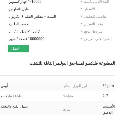
الحد الأدنى لكمية:
1-10000 جهاز كمبيوتر
الأسعار:
قابل للتفاوض
تفاصيل التغليف:
البليت + يتقلص الفيلم + الكرتون
وقت التسليم:
حسب الطلب
شروط الدفع:
T / T ، D / P ، L / C ،
القدرة على العرض:
10000000 قطعة / شهر
اتصل
لمطبوعة فليكسو لمساحيق البوليمر القابلة للتشتت
60gsm
لون الورق الخام:
أبيض
2-7
طباعة:
طباعة فليكسو
الأسمنت
سهل الفتح والتعبئة
ميزة:
اللاصق