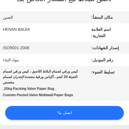
عنا
مكان المنشأ:
الصين
جولة
اسم العلامة
HENAN BAIJIA
التجارية:
في
إصدار الشهادات:
ISO9001:2008
المعمل
رقم الموديل:
مواد البناء
كيس ورقي لصمام البلاط اللاصق ، كيس ورقي لصمام
تسليط الضوء:
مراقبة
التعبئة 20 كجم ، أكياس ورقية متعددة الجدران لصمام
مخصص
الجودة
,
,
20kg Packing Valve Paper Bag
Custom Pasted Valve Multiwall Paper Bags
اتصل
اتصل بنا!
بنا