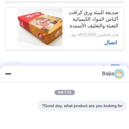
صديقة للبيئة ورق كرافت
أكياس المواد الكيميائية
التعبئة والتغليف الأسمدة
الزراعية
قابل للتفاوض MOQ:5000 جهاز كمبيوتر
اتصال
فئات شعبية
جميع
Baijia
أكياس ورق كرافت
لصق أكياس الورق
7:33 AM
متعددة الحوائط
متعدد الجدران صمام
Good day, what product are you looking for?
مخيط أكياس الورق
أكياس تغليف ورق
متعدد الجدران فتح
الكرافت
الفم