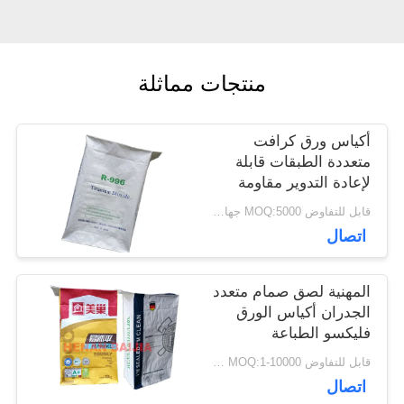
أخبار
منتجات مماثلة
حالات
أكياس ورق كرافت
متعددة الطبقات قابلة
خريطة
لإعادة التدوير مقاومة
للرطوبة مع صمام منشور
قابل للتفاوض MOQ:5000 جهاز كمبيوتر
الموقع
قابل للتخصيص
اتصال
PRIVACY
المهنية لصق صمام متعدد
الجدران أكياس الورق
POLICY
فليكسو الطباعة
بالموجات فوق الصوتية
قابل للتفاوض MOQ:1-10000 جهاز كمبيوتر
الختم
اتصال