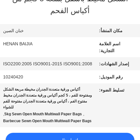
عنا
أكياس الفحم
جولة
مكان المنشأ:
خنان الصين
في
اسم العلامة
HENAN BAIJIA
التجارية:
المعمل
إصدار الشهادات:
ISO2200:2005 ISO9001-2015 ISO9001:2008
رقم الموديل:
10240420
مراقبة
أكياس ورقية متعددة الجدران مخيطة مربعة الشكل
تسليط الضوء:
الجودة
ومفتوحة للفم ، 5 كجم أكياس ورقية متعددة الجدران مخيط
مفتوح الفم ، أكياس ورقية متعددة الجدران مفتوحة للفم
للشواء
,
,
5kg Sewn Open Mouth Multiwall Paper Bags
اتصل
Barbecue Sewn Open Mouth Multiwall Paper Bags
بنا