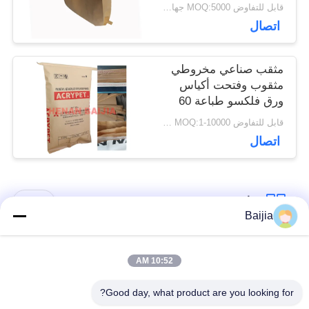
خاص أسفل الحافة
قابل للتفاوض MOQ:5000 جهاز كمبيوتر
اتصال
مثقب صناعي مخروطي
مثقوب وفتحت أكياس
ورق فلكسو طباعة 60
جم ​​- 120 جم / م 2
قابل للتفاوض MOQ:1-10000 جهاز كمبيوتر
اتصال
فئات شعبية
جميع
Baijia
أكياس ورق كرافت
لصق أكياس الورق
10:52 AM
متعددة الحوائط
متعدد الجدران صمام
Good day, what product are you looking for?