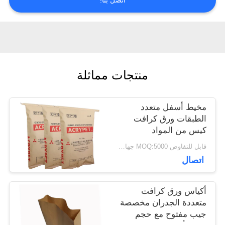
اتصل بنا!
أخبار
حالات
منتجات مماثلة
خريطة
مخيط أسفل متعدد
الطبقات ورق كرافت
الموقع
كيس من المواد
الكيميائية 25 كجم راتنج
قابل للتفاوض MOQ:5000 جهاز كمبيوتر
بولي كلوريد الفينيل
PRIVACY
اتصال
التعبئة والتغليف
POLICY
أكياس ورق كرافت
متعددة الجدران مخصصة
جيب مفتوح مع حجم