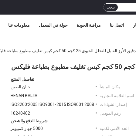
يبحث
ر
اتصل بنا
مراقبة الجودة
جولة في المعمل
معلومات عنا
رز القابل للتحلل الحيوي 25 كجم 50 كجم كيس تغليف مطبوع بطباعة فليكس
تفاصيل المنتج:
مكان المنشأ:
خنان الصين
اسم العلامة التجارية:
HENAN BAIJIA
إصدار الشهادات:
ISO2200:2005 ISO9001-2015 ISO9001:2008
رقم الموديل:
10240402
شروط الدفع والشحن:
الحد الأدنى لكمية:
5000 جهاز كمبيوتر