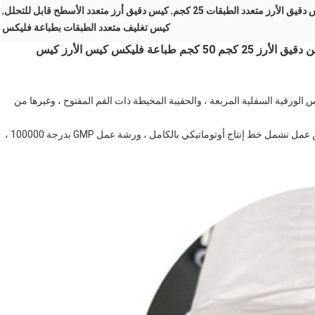
دقيق الأرز متعدد الطبقات 25 كجم
,
كيس دقيق أرز متعدد الأسطح قابل للتحلل
,
كيس تغليف متعدد الطبقات بطباعة فليكس
الشركة المصنعة كيس التغليف القابل للتحلل الحيوي من دقيق الأرز 25 كجم 50 كجم طباعة فليكس كيس الأرز كيس
Baij الرئيسية الأكياس الورقية Valve ، والأكياس الورقية السفلية المربعة ، والحقيبة المخيطة ذات الفم المفتوح ، وغيرها من
تغطي مساحة المصنع 100000 متر مربع ، تمتلك Baijia 5 ورش عمل تشمل خط إنتاج أوتوماتيكي بالكامل ، ورشة عمل GMP بدرجة 100000 ،