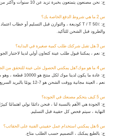
ج: نحن مصنعون يتمتعون بخبرة تزيد عن 10 سنوات وأكثر من 400 عامل.
س 2.ما هي شروط الدفع الخاصة بك؟
ج: T / T 50٪ كوديعة ، والتوازن قبل التسليم أو خطاب اعتماد غير قابل للإلغاء. سنعرض لكل عميل صور المنتجات
والطرود قبل الشحن للتأكيد.
س 3.هل تقبل شركتك طلب كمية صغيرة في البداية؟
ج: نعم ، يمكننا قبول طلب عينة كتعاون أولي لدينا لاختبار الجودة
س 4.ما هو موك؟هل يمكنني الحصول على عينة للتحقق من الجودة؟
ج: عادة ما يكون لدينا موك لكل منتج هو 10000 قطعة ، وهو ما يخضع لتأكيدنا النهائي
نعم ، العينة مجانية ووقت الشحن هو 7-12 يومًا بالبريد السريع.
س 5.
كيف يتحكم مصنعك في الجودة؟
ج: الجودة هي الأهم بالنسبة لنا ، فنحن دائمًا نولي اهتمامًا كبيرً
النهاية ، سيتم فحص كل حقيبة قبل التسليم.
س 6.
هل يمكنني استخدام عمل حقيبتي الفنية على الحقائب؟
ج: بالطبع يمكنك ، التصميم حسب الطلب متاح.