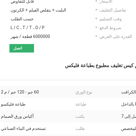
الأسعار:
قابل للتفاوض
تفاصيل التغليف:
البليت + يتقلص الفيلم + الكرتون
وقت التسليم:
حسب الطلب
شروط الدفع:
L / C ، T / T ، D / P
القدرة على العرض:
6000000 قطعة / شهر
اتصل
الكرافت
نوع الورق:
60 جم ​​- 120 جم / م 2
طباعة:
طباعة فليكسو
ل إلى 7
يكتب:
أكياس ورق الصمام
المخصص
طلب:
تستخدم في البناء الصناعي