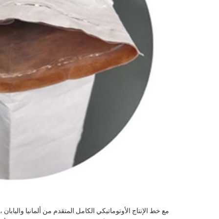
مع خط الإنتاج الأوتوماتيكي الكامل المتقدم من ألمانيا واليابان ، يمكن لـ Baijia توفير 80 مليون قطعة من جميع أنواع ا