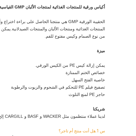
أكياس ورقية للمنتجات الغذائية لمنتجات الألبان GMP القياسية
الحقيبة الورقية GMP هي منتجنا الحاصل على برا
المنتجات الغذائية ومنتجات الألبان والمنتجات الصيدلانية.يم
من نوع الصمام وكيس مفتوح للفم.
ميزة
يمكن إزالة كيس PE من الكيس الورقي.
خصائص الختم الممتازة
خاصية الفتح السهل
تصفيح فيلم PE للتحكم في الشحوم والزيوت والرطوبة
حاجز PE لمنع التلوث
شريكنا
لدينا عملاء منتظمون مثل WACKER و BASF و CARGILL إلخ.
س 1.هل أنت منتج أم تاجر؟