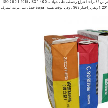
نظرًا لكونها مزودًا محترفًا لحلول التغليف ، فإن Baijia تمتلك أكثر من 32 براءة اختراع.وحصلت على شهادات ISO 9 0 0 1-2015 ، ISO 1 4 0 0
1: 2015 ، ISO 2 2 0 0 0: 2005 ، Ecovadis Silver ، GB / T 2 3 0 0 1 وتقرير اختبار SGS ، وفي الوقت نفسه ، Baijia حصل على مرتبة الشرف