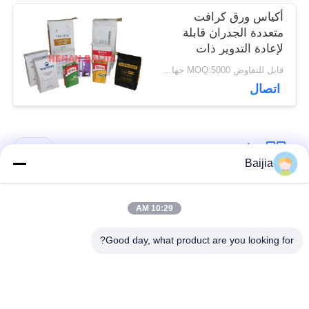
أكياس ورق كرافت
متعددة الجدران قابلة
لإعادة التدوير ذات
صندوق مربع مع صمام
قابل للتفاوض MOQ:5000 جهاز كمبيوتر
قابل للتخصيص
اتصال
فئات شعبية
جميع
Baijia
أكياس ورق كرافت
لصق أكياس الورق
10:29 AM
متعددة الحوائط
متعدد الجدران صمام
Good day, what product are you looking for?
مخيط أكياس الورق
أكياس تغليف ورق
متعدد الجدران فتح
الكرافت
الفم