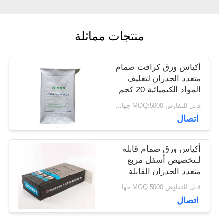
أخبار
منتجات مماثلة
حالات
أكياس ورق كرافت صمام
متعدد الجدران لتغليف
المواد الكيميائية 20 كجم
خريطة
25 كجم 50 كجم
قابل للتفاوض MOQ:5000 جهاز كمبيوتر
اتصال
الموقع
أكياس ورق صمام قابلة
PRIVACY
للتخصيص أسفل مربع
متعدد الجدران القابلة
POLICY
لإعادة التدوير عمر طويل
قابل للتفاوض MOQ:5000 جهاز كمبيوتر
اتصال