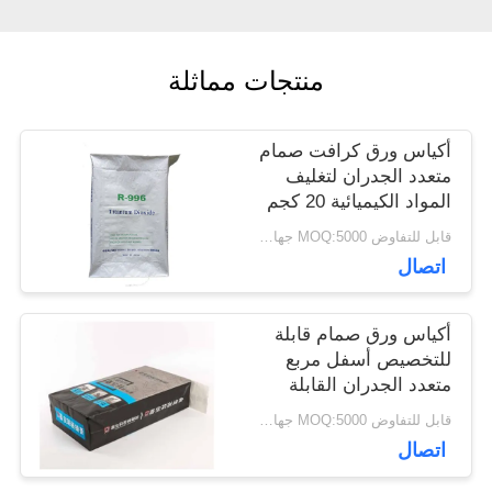
أخبار
منتجات مماثلة
حالات
أكياس ورق كرافت صمام
متعدد الجدران لتغليف
المواد الكيميائية 20 كجم
خريطة
25 كجم 50 كجم
قابل للتفاوض MOQ:5000 جهاز كمبيوتر
اتصال
الموقع
أكياس ورق صمام قابلة
PRIVACY
للتخصيص أسفل مربع
متعدد الجدران القابلة
POLICY
لإعادة التدوير عمر طويل
قابل للتفاوض MOQ:5000 جهاز كمبيوتر
اتصال