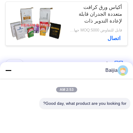
أكياس ورق كرافت
متعددة الجدران قابلة
لإعادة التدوير ذات
صندوق مربع مع صمام
قابل للتفاوض MOQ:5000 جهاز كمبيوتر
قابل للتخصيص
اتصال
فئات شعبية
جميع
Baijia
أكياس ورق كرافت
لصق أكياس الورق
2:53 AM
متعددة الحوائط
متعدد الجدران صمام
Good day, what product are you looking for?
مخيط أكياس الورق
أكياس تغليف ورق
متعدد الجدران فتح
الكرافت
الفم