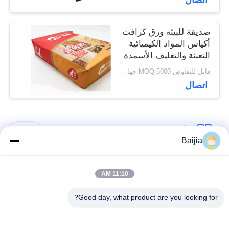
اتصال
صديقة للبيئة ورق كرافت
أكياس المواد الكيميائية
التعبئة والتغليف الأسمدة
الزراعية
قابل للتفاوض MOQ:5000 جهاز كمبيوتر
اتصال
فئات شعبية
جميع
Baijia
أكياس ورق كرافت
لصق أكياس الورق
11:10 AM
متعددة الحوائط
متعدد الجدران صمام
Good day, what product are you looking for?
مخيط أكياس الورق
أكياس تغليف ورق
متعدد الجدران فتح