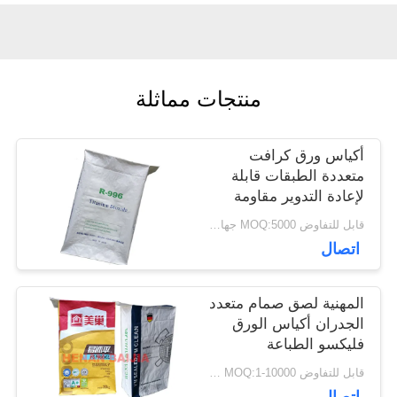
أخبار
منتجات مماثلة
حالات
أكياس ورق كرافت
خريطة
متعددة الطبقات قابلة
لإعادة التدوير مقاومة
الموقع
للرطوبة مع صمام منشور
قابل للتفاوض MOQ:5000 جهاز كمبيوتر
قابل للتخصيص
اتصال
PRIVACY
المهنية لصق صمام متعدد
POLICY
الجدران أكياس الورق
فليكسو الطباعة
بالموجات فوق الصوتية
قابل للتفاوض MOQ:1-10000 جهاز كمبيوتر
الختم