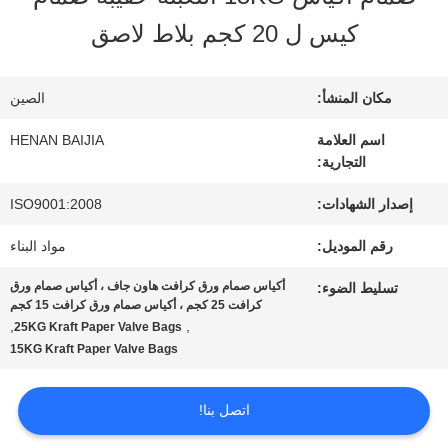
عنا
كيس ل 20 كجم بلاط لاصق
جولة
مكان المنشأ:
الصين
في
اسم العلامة
HENAN BAIJIA
التجارية:
المعمل
إصدار الشهادات:
ISO9001:2008
رقم الموديل:
مواد البناء
مراقبة
أكياس صمام ورق كرافت هاون جاف ، أكياس صمام ورق
تسليط الضوء:
الجودة
كرافت 25 كجم ، أكياس صمام ورق كرافت 15 كجم
,
,
25KG Kraft Paper Valve Bags
15KG Kraft Paper Valve Bags
اتصل
اتصل بنا!
بنا