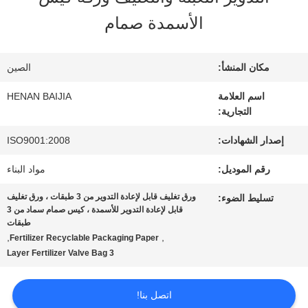
عنا
الأسمدة صمام
جولة
مكان المنشأ:
الصين
في
اسم العلامة
HENAN BAIJIA
التجارية:
المعمل
إصدار الشهادات:
ISO9001:2008
رقم الموديل:
مواد البناء
مراقبة
ورق تغليف قابل لإعادة التدوير من 3 طبقات ، ورق تغليف
تسليط الضوء:
الجودة
قابل لإعادة التدوير للأسمدة ، كيس صمام سماد من 3
طبقات
,
,
Fertilizer Recyclable Packaging Paper
3 Layer Fertilizer Valve Bag
اتصل
بنا
اتصل بنا!