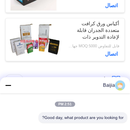
اتصال
أكياس ورق كرافت
متعددة الجدران قابلة
لإعادة التدوير ذات
صندوق مربع مع صمام
قابل للتفاوض MOQ:5000 جهاز كمبيوتر
قابل للتخصيص
اتصال
فئات شعبية
جميع
Baijia
أكياس ورق كرافت
لصق أكياس الورق
2:51 PM
متعددة الحوائط
متعدد الجدران صمام
Good day, what product are you looking for?
مخيط أكياس الورق
أكياس تغليف ورق