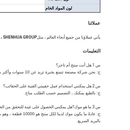
لون المواد الخام
عملائنا
يأتي عملاؤنا من جميع أنحاء العالم ، مثل
 ، SHENHUA GROUP ،
التعليمات
س 1.هل أنت منتج أم تاجر؟
ج: نحن شركة مصنعة تتمتع بخبرة تزيد عن 10 سنوات وأكثر من 400 عامل.
س 2.هل يمكنني استخدام عمل حقيبتي الفنية على الحقائب؟
ج: بالطبع يمكنك ، التصميم حسب الطلب متاح.
س 3.ما هو موك؟هل يمكنني الحصول على عينة للتحقق من الجودة؟
ج: عادةً ما يكون موك لدينا لكل منتج هو 10000 قطعة ، وهو ما يخضع لتأكيدنا النهائي. 
بالبريد السريع.