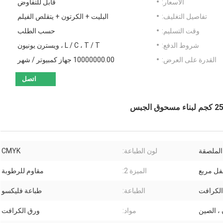
الأسعار:
قابل للتفاوض
تفاصيل التغليف:
البليت + الكرتون + يتقلص الفيلم
وقت التسليم:
حسب الطلب
شروط الدفع:
L / C ، T / T ، ويسترن يونيون
القدرة على العرض:
10000000.00 جهاز كمبيوتر / شهر
اتصل
الملصقة
لون الطباعة:
CMYK
ل مربع
الميزة 2:
مقاوم للرطوبة
الكرافت
الطباعة:
طباعة فليكسو
 ، الصين
مواد:
ورق الكرافت