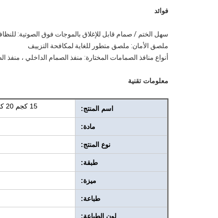
فوائد
سهل الختم / صمام قابل للإغلاق بالموجات فوق الصوتية: للنظافة
ملصق الأمان: ملصق متطور للغاية لمكافحة التزييف
أنواع منافذ الصمامات المختارة: منفذ الصمام الداخلي ، منفذ ا
معلومات تقنية
15 كجم 20 كجم 25 كجم بناء كيس ورقي للصمام الصناعي الملصق لمسحوق الجبس
اسم المنتج:
مادة:
نوع المنتج:
طبقة:
ميزة:
طباعة:
لون الطباعة: