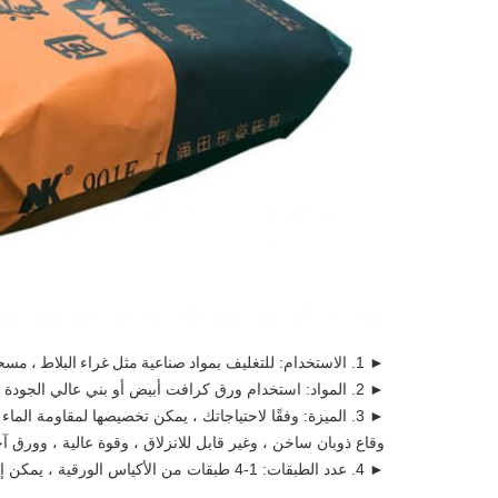
► 1. الاستخدام: للتغليف ب
مواد صناعية مثل غراء البلاط ، مسح
► 2. المواد: استخدام ورق كرافت أبيض أو بني عالي الجودة
► 3. الميزة: وفقًا لاحتياجاتك ، يمكن تخصيصها لمقاومة ال
وقاع ذوبان ساخن ، وغير قابل للانزلاق ، وقوة عالية ، وورق 
► 4. عدد الطبقات: 1-4 طبقات من الأكياس الورقية ، يمكن إضافة الفيلم البلاستيكي المركب