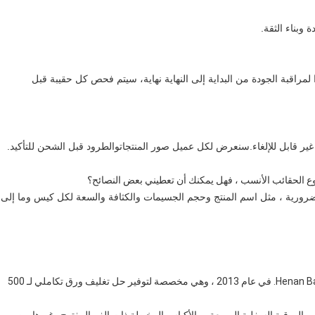
 وبناء الثقة.
ا لمراقبة الجودة من البداية إلى النهاية 
نهاية،
 سيتم فحص كل حقيبة قبل 
والطرود قبل الشحن للتأكيد.
ج: نعم ، نحن سعداء للقيام بذلك.ي
تأسست شركة Henan Baijia New Energy-Saving Material Co. ، Ltd. في عام 2013 ، وهي مخصصة لتوفير حل تغليف ورق تكاملي لـ 500