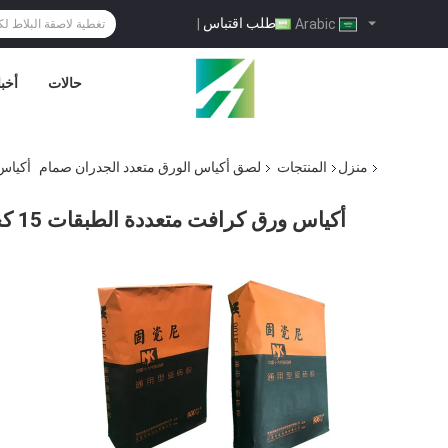
طلب اقتباس
|
Arabic
حالات
أخبا
منزل
المنتجات
لصق أكياس الورق متعدد الجدران صمام
أكياس ورق ك
أكياس ورق كرافت متعددة الطبقات 15 كجم 20 كجم 25 كجم لبناء مسحوق الجبس