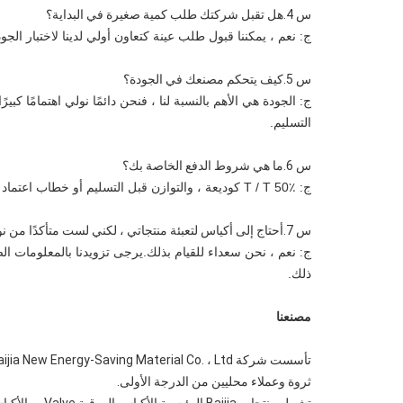
س 4.هل تقبل شركتك طلب كمية صغيرة في البداية؟
ج: نعم ، يمكننا قبول طلب عينة كتعاون أولي لدينا لاختبار الجودة
س 5.كيف يتحكم مصنعك في الجودة؟
ج: الجودة هي الأهم بالنسبة لنا ، فنحن دائمًا نولي اهتمامًا كبيرً
التسليم.
س 6.ما هي شروط الدفع الخاصة بك؟
ج: T / T 50٪ كوديعة ، والتوازن قبل التسليم أو خطاب اعتماد غير قابل للإلغاء.سنعرض لكل عميل صور المنتجات
س 7.أحتاج إلى أكياس لتعبئة منتجاتي ، لكني لست متأكدًا من نوع الحقائب الأنسب ، فهل يمكنك أن تعطيني بعض النصائح؟
ذلك.
مصنعنا
ثروة وعملاء محليين من الدرجة الأولى.