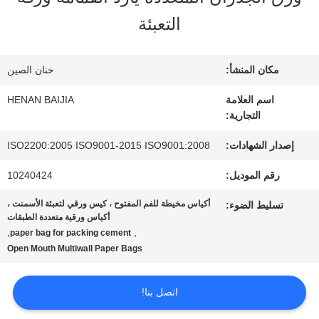
عنا
التعبئة
جولة
مكان المنشأ:
خنان الصين
في
اسم العلامة
HENAN BAIJIA
التجارية:
المعمل
إصدار الشهادات:
ISO2200:2005 ISO9001-2015 ISO9001:2008
رقم الموديل:
10240424
مراقبة
أكياس مخيطة للفم المفتوح ، كيس ورقي لتعبئة الأسمنت ،
تسليط الضوء:
الجودة
أكياس ورقية متعددة الطبقات
,
,
paper bag for packing cement
Open Mouth Multiwall Paper Bags
اتصل
اتصل بنا!
بنا