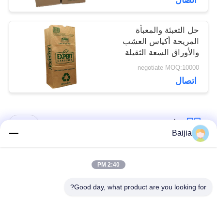
اتصال
حل التعبئة والمعبأة
المريحة أكياس العشب
والأوراق السعة الثقيلة
negotiate MOQ:10000
اتصال
فئات شعبية
جميع
Baijia
أكياس ورق كرافت
لصق أكياس الورق
2:40 PM
متعددة الحوائط
متعدد الجدران صمام
Good day, what product are you looking for?
مخيط أكياس الورق
أكياس تغليف ورق
متعدد الجدران فتح