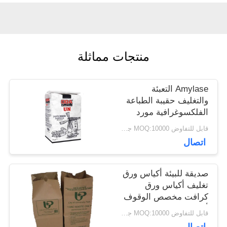
أخبار
منتجات مماثلة
حالات
Amylase التعبئة
خريطة
والتغليف حقيبة الطباعة
الفلكسوغرافية مورد
الموقع
الورق حقيبة مسحوق
قابل للتفاوض MOQ:10000 جهاز كمبيوتر
التلقائي آلة مطابقة
اتصال
صمام الجيب مخصص
PRIVACY
صديقة للبيئة أكياس ورق
POLICY
تغليف أكياس ورق
كرافت مخصص الوقوف
أكياس الحقيبة القابل
قابل للتفاوض MOQ:10000 جهاز كمبيوتر
للتصرف