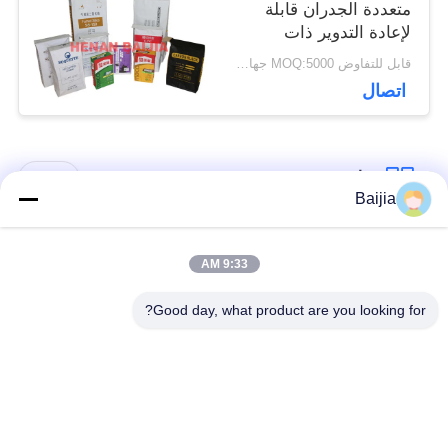
متعددة الجدران قابلة
لإعادة التدوير ذات
صندوق مربع مع صمام
قابل للتفاوض MOQ:5000 جهاز كمبيوتر
قابل للتخصيص
اتصال
فئات شعبية
جميع
Baijia
أكياس ورق كرافت
لصق أكياس الورق
9:33 AM
متعددة الحوائط
متعدد الجدران صمام
Good day, what product are you looking for?
مخيط أكياس الورق
أكياس تغليف ورق
متعدد الجدران فتح
الكرافت
الفم
أكياس ورق العشب
أكياس ورق صمام