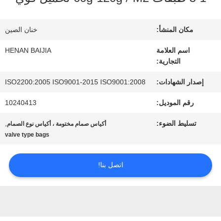
عنا
مكان المنشأ:
خنان الصين
جولة
اسم العلامة
HENAN BAIJIA
التجارية:
في
إصدار الشهادات:
ISO2200:2005 ISO9001-2015 ISO9001:2008
المعمل
رقم الموديل:
10240413
تسليط الضوء:
,
أكياس صمام مختومة ، أكياس نوع الصمام
مراقبة
valve type bags
الجودة
اتصل بنا!
اتصل
بنا