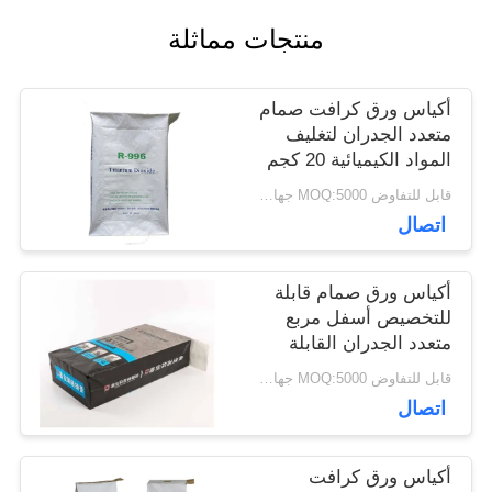
منتجات مماثلة
أخبار
أكياس ورق كرافت صمام
متعدد الجدران لتغليف
حالات
المواد الكيميائية 20 كجم
25 كجم 50 كجم
قابل للتفاوض MOQ:5000 جهاز كمبيوتر
خريطة
اتصال
الموقع
أكياس ورق صمام قابلة
للتخصيص أسفل مربع
متعدد الجدران القابلة
PRIVACY
لإعادة التدوير عمر طويل
قابل للتفاوض MOQ:5000 جهاز كمبيوتر
POLICY
اتصال
أكياس ورق كرافت