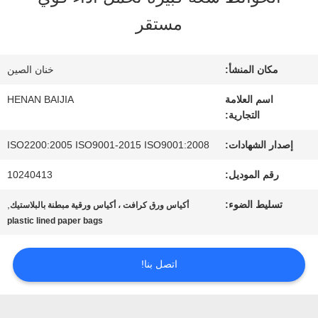
عنا
مستقر
جولة
مكان المنشأ:
خنان الصين
في
اسم العلامة
HENAN BAIJIA
التجارية:
المعمل
إصدار الشهادات:
ISO2200:2005 ISO9001-2015 ISO9001:2008
رقم الموديل:
10240413
مراقبة
تسليط الضوء:
,
أكياس ورق كرافت ، أكياس ورقية مبطنة بالبلاستيك
الجودة
plastic lined paper bags
اتصل بنا!
اتصل
بنا