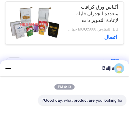
أكياس ورق كرافت
متعددة الجدران قابلة
لإعادة التدوير ذات
صندوق مربع مع صمام
قابل للتفاوض MOQ:5000 جهاز كمبيوتر
قابل للتخصيص
اتصال
فئات شعبية
جميع
Baijia
أكياس ورق كرافت
لصق أكياس الورق
4:13 PM
متعددة الحوائط
متعدد الجدران صمام
Good day, what product are you looking for?
مخيط أكياس الورق
أكياس تغليف ورق
متعدد الجدران فتح
الكرافت
الفم