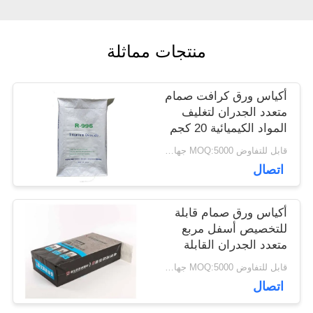
أخبار
منتجات مماثلة
حالات
أكياس ورق كرافت صمام
متعدد الجدران لتغليف
المواد الكيميائية 20 كجم
خريطة
25 كجم 50 كجم
قابل للتفاوض MOQ:5000 جهاز كمبيوتر
اتصال
الموقع
أكياس ورق صمام قابلة
PRIVACY
للتخصيص أسفل مربع
متعدد الجدران القابلة
POLICY
لإعادة التدوير عمر طويل
قابل للتفاوض MOQ:5000 جهاز كمبيوتر
اتصال