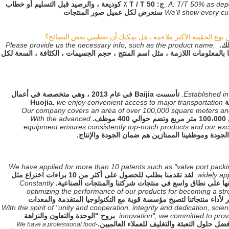
A: T/T 50% as depo
ج: T / T 50 ٪ كوديعة ، والرصيد قبل التسليم أو خطاب 
We'll show every cu
سنعرض لكل عميل صور المنتجات
 نوع الحقيبة الأكثر ملاءمة ، هل يمكنك أن تعطيني بعض النصائح؟
لك.
Please provide us the necessary info, such as the product name, 
يرجى تزويدنا بالمعلومات اللازمة ، مثل اسم ا
Established in
تأسست Baijia في عام 2013 ، وهي متخصصة في أعمال
H.
we enjoy convenient access to major transportation
Our company covers an area of over 100,000 square meters an
ف.
With the advanced
equipment ensures consistently top-notch products and our exc
جودة وموظفينا الممتازين هم ضمان الجودة والإنتاج.
We have applied for more than 10 patents such as "valve port pac
widely ap
لقد تقدمنا ​​بطلب للحصول على أكثر من 10 براءات اختراع مثل
ها على نطاق واسع في منتجات شركتنا والمنتجات الصناعية.
Constantly
optimizing the performance of our products for becoming a str
لأداء منتجاتنا لتصبح مؤسسة قوية مع التكنولوجيا المتقدمة والمعدات
With the spirit of "unity and cooperation, integrity and dedication, sc
innovation", we committed to provi
بروح "الوحدة والتعاون والنزاهة
أفضل حلول التعبئة والتغليف للعملاء العالميين.
We have a professional food-