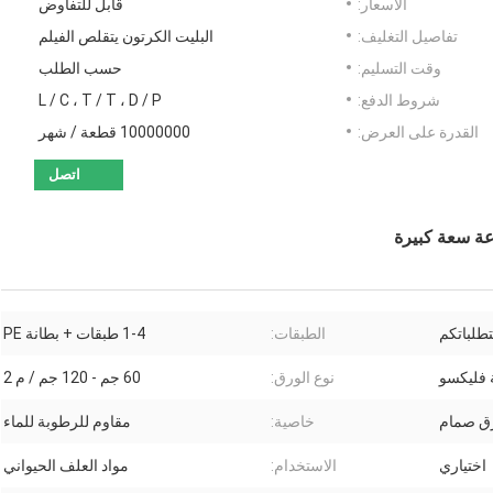
الأسعار:
قابل للتفاوض
تفاصيل التغليف:
البليت الكرتون يتقلص الفيلم
وقت التسليم:
حسب الطلب
شروط الدفع:
L / C ، T / T ، D / P
القدرة على العرض:
10000000 قطعة / شهر
اتصل
تطلباتكم
الطبقات:
1-4 طبقات + بطانة PE
 فليكسو
نوع الورق:
60 جم ​​- 120 جم / م 2
ق صمام
خاصية:
مقاوم للرطوبة للماء
اختياري
الاستخدام:
مواد العلف الحيواني