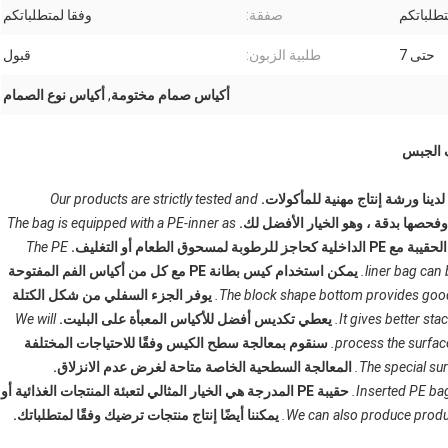
تطلباتكم
صفقة:
وفقا لمتطلباتكم
حتى 7
طلبية الزبون:
قبول
أكياس صمام مختومة
,
أكياس نوع الصمام
لدينا ورشة إنتاج مهنية للمأكولات.
Our products are strictly tested and
ا وفحصها بدقة ، وهو الخيار الأفضل لك.
The bag is equipped with a PE-inner as
كحاجز للرطوبة لمسحوق الطعام أو التغليف.
The PE
liner bag can
يمكن استخدام كيس بطانة PE مع كل من أكياس الفم المفتوحة
The block shape bottom provides good s
يوفر الجزء السفلي من شكل الكتلة
It gives better stac
يعطي تكديس أفضل للأكياس المعبأة على البليت.
We will
process the surfac
سنقوم بمعالجة سطح الكيس وفقًا للاحتياجات المختلفة
The special sur
المعالجة السطحية الخاصة متاحة لغرض عدم الانزلاق.
Inserted PE bag
حقيبة PE المدرجة هي الخيار المثالي لتعبئة المنتجات الغذائية أو
We can also produce produc
يمكننا أيضًا إنتاج منتجات ترضيك وفقًا لمتطلباتك.