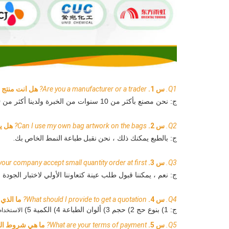
Q1.
س 1.
Are you a manufacturer or a trader?
هل انت منتج ا
ج: نحن مصنع بأكثر من 10 سنوات من الخبرة ولدينا أكثر من 400 عامل.
Q2.
س 2.
Can I use my own bag artwork on the bags?
هل يم
ج: بالطبع يمكنك ذلك ، 
نحن نقبل طباعة النمط الخاص بك.
Q3.
س 3.
our company accept small quantity order at first?
ج: نعم ، يمكننا قبول طلب عينة كتعاوننا الأولي لاختبار الجودة وب
Q4.
س 4.
What should I provide to get a quotation?
ما الذي
ج: 1) ب
نوع حج 2) حجم 3) 
ألوان الطباعة 4) الكمية 5) 
الاستخدام
Q5.
س 5.
What are your terms of payment?
ما هي شروط الد