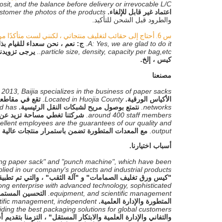
sit, and the balance before delivery or irrevocable L/C.
اعتماد غير قابل للإلغاء.
stomer the photos of the products
والطرود قبل الشحن للتأكيد.
س 6. 
أحتاج إلى حقائب لتغليف منتجاتي ، لكنني لست متأكدًا من
A: Yes, we are glad to do it.
ج: نعم ، نحن سعداء للقيام بذ
particle size, density, capacity per bag,etc..
كيس ، إلخ.
مصنعنا
 2013, Baijia specializes in the business of paper sacks.
الأكياس الورقية.
Located in Huojia County.
تقع في مقاطعة uojia
networks.
نتمتع بوصول مريح لشبكات النقل الرئيسية.
d has
around 400 staff members.
شركتنا تغطي مساحة تزيد عن 100،000 متر مربع وتضم حوالي 400 موظ
ellent employees are the guarantees of our quality and
output.
مع المعدات المتطورة تضمن باستمرار منتجات عالية ال
أسباب اختيارنا.
king paper sack" and "punch machine", which have been
plied in our company's products and industrial products.
"كيس ورق تغليف الصمامات" و "آلة الثقب" ، والتي تم تطبيق
ong enterprise with advanced technology, sophisticated
equipment, and scientific management.
التحسين المستمر 
المتطورة والإدارة العلمية.
ientific management, independent
ding the best packaging solutions for global customers.
والتفاني والإدارة العلمية والابتكار المستقل" ، التزمنا بتقديم 