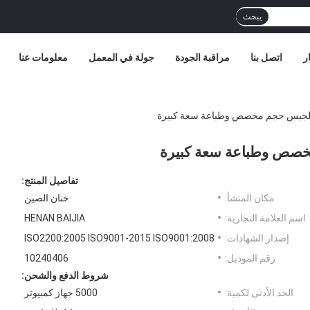
يبحث
ر
اتصل بنا
مراقبة الجودة
جولة في المعمل
معلومات عنا
تفاصيل المنتج:
مكان المنشأ:
خنان الصين
اسم العلامة التجارية:
HENAN BAIJIA
إصدار الشهادات:
ISO2200:2005 ISO9001-2015 ISO9001:2008
رقم الموديل:
10240406
شروط الدفع والشحن:
الحد الأدنى لكمية:
5000 جهاز كمبيوتر