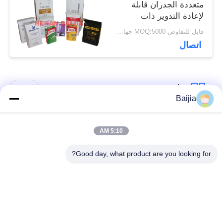
متعددة الجدران قابلة
لإعادة التدوير ذات
صندوق مربع مع صمام
قابل للتفاوض MOQ:5000 جهاز كمبيوتر
قابل للتخصيص
اتصال
فئات شعبية
جميع
Baijia
أكياس ورق كرافت
لصق أكياس الورق
5:10 AM
متعددة الحوائط
متعدد الجدران صمام
Good day, what product are you looking for?
مخيط أكياس الورق
أكياس تغليف ورق
متعدد الجدران فتح
الكرافت
الفم
أكياس ورق العشب
أكياس ورق صمام