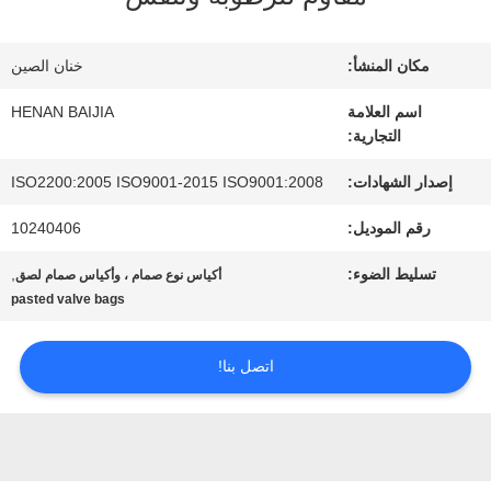
عنا
مكان المنشأ:
خنان الصين
جولة
اسم العلامة
HENAN BAIJIA
التجارية:
في
إصدار الشهادات:
ISO2200:2005 ISO9001-2015 ISO9001:2008
المعمل
رقم الموديل:
10240406
تسليط الضوء:
,
أكياس نوع صمام ، وأكياس صمام لصق
مراقبة
pasted valve bags
الجودة
اتصل بنا!
اتصل
بنا