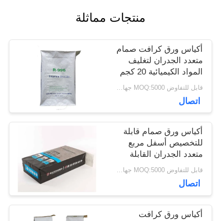
منتجات مماثلة
أخبار
أكياس ورق كرافت صمام
متعدد الجدران لتغليف
حالات
المواد الكيميائية 20 كجم
25 كجم 50 كجم
قابل للتفاوض MOQ:5000 جهاز كمبيوتر
خريطة
اتصال
الموقع
أكياس ورق صمام قابلة
للتخصيص أسفل مربع
متعدد الجدران القابلة
PRIVACY
لإعادة التدوير عمر طويل
قابل للتفاوض MOQ:5000 جهاز كمبيوتر
POLICY
اتصال
أكياس ورق كرافت