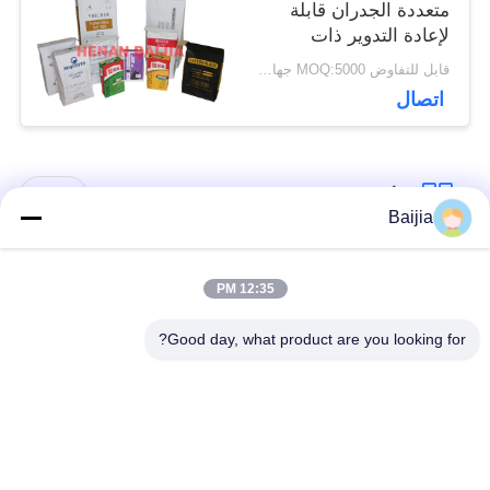
متعددة الجدران قابلة
لإعادة التدوير ذات
صندوق مربع مع صمام
قابل للتفاوض MOQ:5000 جهاز كمبيوتر
قابل للتخصيص
اتصال
فئات شعبية
جميع
Baijia
أكياس ورق كرافت
لصق أكياس الورق
12:35 PM
متعددة الحوائط
متعدد الجدران صمام
Good day, what product are you looking for?
مخيط أكياس الورق
أكياس تغليف ورق
متعدد الجدران فتح
الكرافت
الفم
أكياس ورق العشب
أكياس ورق صمام