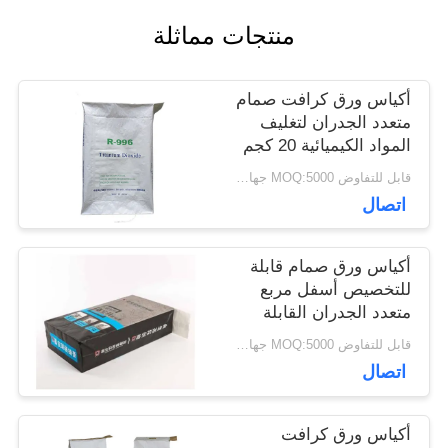
منتجات مماثلة
أخبار
أكياس ورق كرافت صمام
متعدد الجدران لتغليف
حالات
المواد الكيميائية 20 كجم
25 كجم 50 كجم
قابل للتفاوض MOQ:5000 جهاز كمبيوتر
خريطة
اتصال
الموقع
أكياس ورق صمام قابلة
للتخصيص أسفل مربع
متعدد الجدران القابلة
PRIVACY
لإعادة التدوير عمر طويل
قابل للتفاوض MOQ:5000 جهاز كمبيوتر
POLICY
اتصال
أكياس ورق كرافت