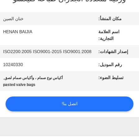
عنا
مكان المنشأ:
خنان الصين
جولة
اسم العلامة
HENAN BAIJIA
التجارية:
في
إصدار الشهادات:
ISO2200:2005 ISO9001-2015 ISO9001:2008
المعمل
رقم الموديل:
10240330
تسليط الضوء:
,
أكياس نوع صمام ، وأكياس صمام لصق
مراقبة
pasted valve bags
الجودة
اتصل بنا!
اتصل
بنا