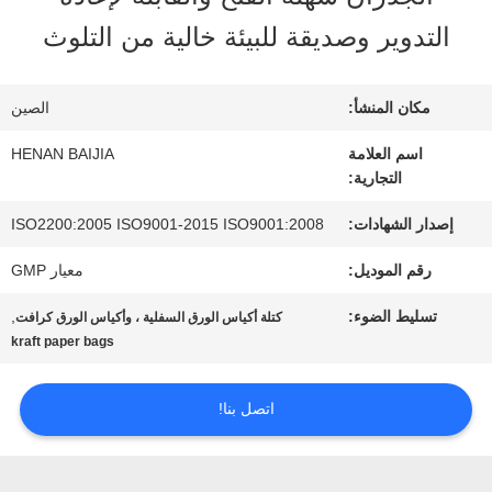
عنا
التدوير وصديقة للبيئة خالية من التلوث
جولة
مكان المنشأ:
الصين
في
اسم العلامة
HENAN BAIJIA
التجارية:
المعمل
إصدار الشهادات:
ISO2200:2005 ISO9001-2015 ISO9001:2008
رقم الموديل:
معيار GMP
مراقبة
تسليط الضوء:
,
كتلة أكياس الورق السفلية ، وأكياس الورق كرافت
الجودة
kraft paper bags
اتصل بنا!
اتصل
بنا