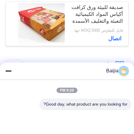
صديقة للبيئة ورق كرافت
أكياس المواد الكيميائية
التعبئة والتغليف الأسمدة
الزراعية
قابل للتفاوض MOQ:5000 جهاز كمبيوتر
اتصال
فئات شعبية
جميع
Baijia
أكياس ورق كرافت
لصق أكياس الورق
9:26 PM
متعددة الحوائط
متعدد الجدران صمام
Good day, what product are you looking for?
مخيط أكياس الورق
أكياس تغليف ورق
متعدد الجدران فتح
الكرافت
الفم