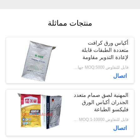
أخبار
منتجات مماثلة
حالات
أكياس ورق كرافت
متعددة الطبقات قابلة
لإعادة التدوير مقاومة
خريطة
للرطوبة مع صمام منشور
قابل للتفاوض MOQ:5000 جهاز كمبيوتر
قابل للتخصيص
اتصال
الموقع
المهنية لصق صمام متعدد
PRIVACY
الجدران أكياس الورق
فليكسو الطباعة
POLICY
بالموجات فوق الصوتية
قابل للتفاوض MOQ:1-10000 جهاز كمبيوتر
الختم
اتصال